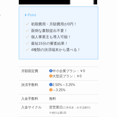
Point
で
初期費用・月額費用が0円！
面倒な書類提出不要！
個人事業主も導入可能！
最短15分の審査結果！
4種類の決済端末から選べる！
月額固定費
❶
中小企業プラン：￥0
❷
大型店プラン：￥0
決済手数料
❶
2.50%～3.25%
❷
～3.25%
入金手数料
無料
入金サイクル
翌営業日
(三井住友・みずほ銀行)
※他行は週1回