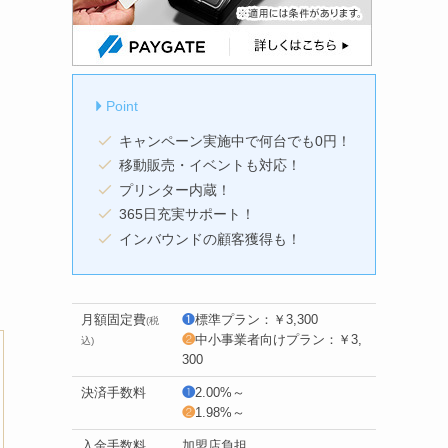
Point
キャンペーン実施中で何台でも0円！
移動販売・イベントも対応！
プリンター内蔵！
365日充実サポート！
インバウンドの顧客獲得も！
月額固定費
❶
標準プラン：￥3,300
(税
❷
中小事業者向けプラン：￥3,
込)
300
決済手数料
❶
2.00%～
❷
1.98%～
入金手数料
加盟店負担