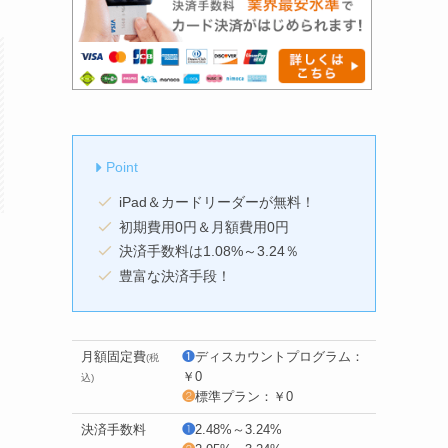
Point
iPad＆カードリーダーが無料！
初期費用0円＆月額費用0円
決済手数料は1.08%～3.24％
豊富な決済手段！
月額固定費
❶
ディスカウントプログラム：
(税
￥0
込)
❷
標準プラン：￥0
決済手数料
❶
2.48%～3.24%