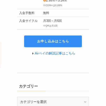
❷
2.95%～3.24%
※COIN+は0.99%
入金手数料
無料
入金サイクル
月3回～月6回
※QRは月1回
お申し込みはこちら
Airペイの解説記事はこちら
カテゴリー
カ
テ