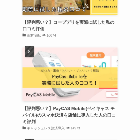
【評判悪い？】コープデリを実際に試した私の
口コミ評価
食材宅配
16074
【評判悪い？】PayCAS Mobile(ペイキャス モ
バイル)のスマホ決済を店舗に導入した人の口コ
ミ評判
キャッシュレス決済導入
14973