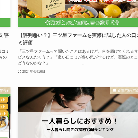
ミ評
【評判悪い？】三ツ星ファームを実際に試した人の口
ミ評価
口コミ
「三ツ星ファームって聞いたことはあるけど、何を届けてくれるサ
みの
ビスなんだろう？」「良い口コミが多い気がするけど、実際のとこ
どうなのかな？」 ...
2024年4月16日
宅食)
食事宅配(宅食