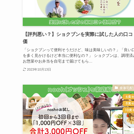
【評判悪い？】ショクブンを実際に試した人の口コ
価
「ショクブンって便利そうだけど、味は美味しいの？」「良い
を多く見かけるけど本当に便利なの？」 ショクブンは、調理済
お惣菜やお弁当を自宅まで届けてもら...
2023年10月13日
食事宅配(