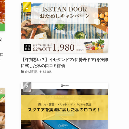
ミ
口
【評判悪い？】イセタンドア(伊勢丹ドア)を実際
ー
に試した私の口コミ評価
食材宅配
87168
)