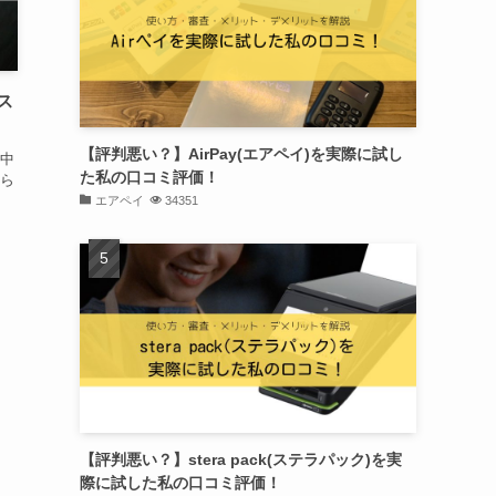
ス
【評判悪い？】AirPay(エアペイ)を実際に試し
中
た私の口コミ評価！
ら
エアペイ
34351
【評判悪い？】stera pack(ステラパック)を実
際に試した私の口コミ評価！