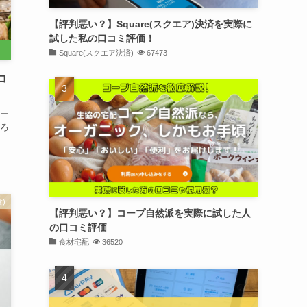
【評判悪い？】Square(スクエア)決済を実際に
試した私の口コミ評価！
Square(スクエア決済)
67473
コ
ー
ろ
)
【評判悪い？】コープ自然派を実際に試した人
の口コミ評価
食材宅配
36520