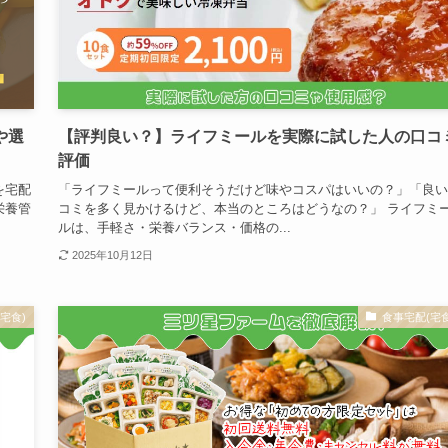
や選
【評判良い？】ライフミールを実際に試した人の口コ
評価
を宅配
「ライフミールって便利そうだけど味やコスパはいいの？」「良い
栄養管
コミを多く見かけるけど、本当のところはどうなの？」 ライフミ
ルは、手軽さ・栄養バランス・価格の...
2025年10月12日
宅食)
食事宅配(宅食