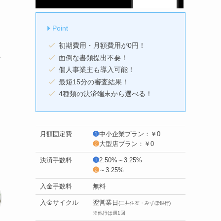
Point
初期費用・月額費用が0円！
ス
面倒な書類提出不要！
個人事業主も導入可能！
最短15分の審査結果！
4種類の決済端末から選べる！
月額固定費
❶
中小企業プラン：￥0
❷
大型店プラン：￥0
決済手数料
❶
2.50%～3.25%
❷
～3.25%
入金手数料
無料
入金サイクル
翌営業日
(三井住友・みずほ銀行)
※他行は週1回