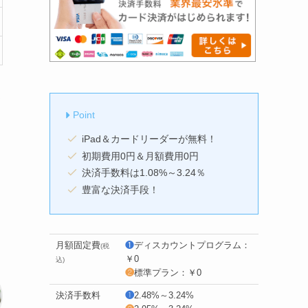
Point
iPad＆カードリーダーが無料！
初期費用0円＆月額費用0円
決済手数料は1.08%～3.24％
豊富な決済手段！
月額固定費
❶
ディスカウントプログラム：
(税
￥0
込)
❷
標準プラン：￥0
決済手数料
❶
2.48%～3.24%