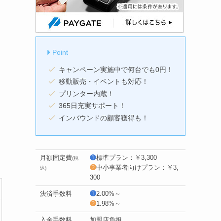
Point
キャンペーン実施中で何台でも0円！
移動販売・イベントも対応！
プリンター内蔵！
365日充実サポート！
インバウンドの顧客獲得も！
月額固定費
❶
標準プラン：￥3,300
(税
❷
中小事業者向けプラン：￥3,
込)
300
決済手数料
❶
2.00%～
❷
1.98%～
入金手数料
加盟店負担