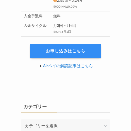
❷
2.95%～3.24%
※COIN+は0.99%
入金手数料
無料
入金サイクル
月3回～月6回
※QRは月1回
お申し込みはこちら
Airペイの解説記事はこちら
カテゴリー
カ
テ