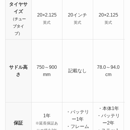
タイヤサ
イズ
20×2.125
20インチ
20×2.125
（チュー
英式
英式
英式
ブタイ
プ）
サドル高
750～900
78.0～94.0
記載なし
さ
mm
cm
・本体1年
・バッテリ
1年
・バッテリ
ー1年
保証
ー2年
※延長保証あ
・フレーム