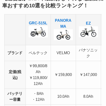
車おすすめ10選を比較ランキング！
PANORA
GRC-515L
EZ
MA
パナソニッ
ブランド
ペルテック
VELMO
ク
￥99,800/8
定価(税
Ah
￥159,800
￥147,000
込)
￥119,800/
12Ah
バッテリ
・8Ah
10.0Ah
8.0Ah
ー容量
・12Ah