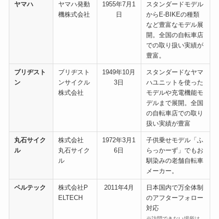
ヤマハ
ヤマハ発動
1955年7月1
スタンダードモデル
機株式会社
日
からE-BIKEの種類
など豊富なモデル展
開。全国の自転車店
での取り扱い実績が
豊富。
ブリヂスト
ブリヂスト
1949年10月
スタンダードなヤマ
ン
ンサイクル
3日
ハユニットを使った
株式会社
モデルや充電機能モ
デルまで展開。全国
の自転車店での取り
扱い実績が豊富
丸石サイク
株式会社
1972年3月1
子供乗せモデル「ふ
ル
丸石サイク
6日
らっかーず」でもお
ル
馴染みの老舗自転車
メーカー。
ペルテック
株式会社P
2011年4月
日本国内で万全体制
ELTECH
のアフターフォロー
対応
※訪問できない場所は